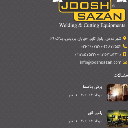
شهر قدس, بلوار کلهر, خیابان پردیس, پلاک 69
021-46071200-46872554
09128575220-09357982390
info@jooshsazan.com
مقـالات
برش پلاسما
مرداد 24, 1402
1 نظر
رکتی فایر
مرداد 24, 1402
1 نظر