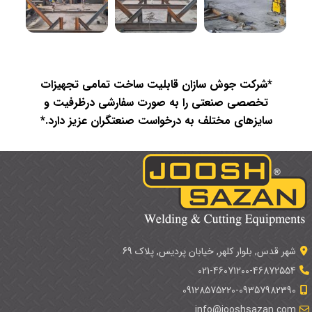
*شرکت جوش سازان قابلیت ساخت تمامی تجهیزات
تخصصی صنعتی را به صورت سفارشی درظرفیت و
سایزهای مختلف به درخواست صنعتگران عزیز دارد.*
شهر قدس, بلوار کلهر, خیابان پردیس, پلاک 69
021-46071200-46872554
09128575220-09357982390
info@jooshsazan.com